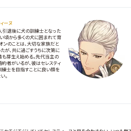
ティーヌ
人引退後に犬の訓練士となった
幼い頃から多くの犬に囲まれて育
レオンのことは、大切な家族だと
いたが、共に過ごすうちに次第に
情も芽生え始める。先代当主の
婚約者がいるが、彼はセレスティ
訓練士を目指すことに良い顔を
い。
こかモジモジしていてセレスティーヌと目を合わさない。いつも無