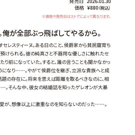
発売日
2026.01.30
価格
¥880
（税込）
※価格や発売日はストアによって異なります。
。俺が全部ぶっ飛ばしてやるから。
すセレスティーヌ。ある日のこと、侯爵家から貧民窟育ち
が預けられる。彼の純真さと不器用な優しさに触れたセ
たり前になっていた。すると、誰の言うことも聞かなかっ
うになり……。やがて侯爵位を継ぎ、立派な貴族へと成
話題の存在に。将来を思えば距離を取るべきなのに、相
……。そんな中、彼女の結婚話を知ったゲレオンが大暴
の愛が、想像以上に激重なのを知らないのだった……。