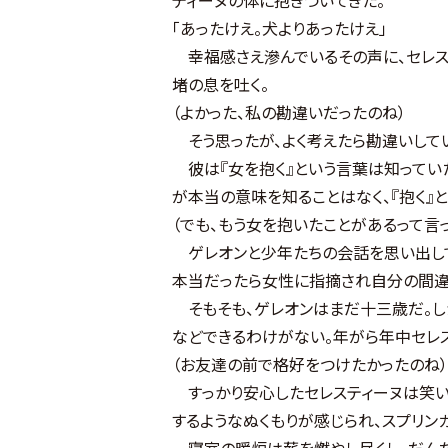
「あったけえ。犬よりあったけえ」
幸福感さえ滲んでいるその声に、セレス
堵の息を吐く。
（よかった、私の勘違いだったのね）
そう思ったが、よく考えたら勘違いして
彼は『女を抱く』という言葉は知ってい
が本当の意味を知ることはなく、『抱く』
（でも、もう女を抱いたことがあるって言
ゲレオンと少年たちの会話を思い出して
本当だったら女性に指摘され自分の間違
そもそも、ゲレオンはまだ十三歳だ。し
などできるわけがない。年がら年中セレ
（お友達の前で格好をつけたかったのね）
すっかり安心したセレスティーヌは笑い
するようなぬくもりが感じられ、スプリン
寝室の暖炉は薪を燃やし尽くし、だんだ