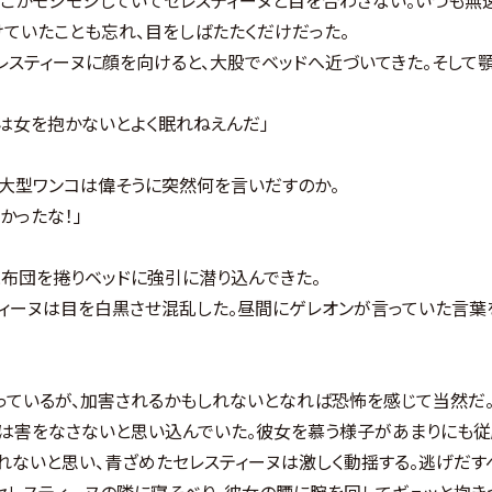
ていたことも忘れ、目をしばたたくだけだった。
スティーヌに顔を向けると、大股でベッドへ近づいてきた。そして
俺は女を抱かないとよく眠れねえんだ」
大型ワンコは偉そうに突然何を言いだすのか。
かったな！」
布団を捲りベッドに強引に潜り込んできた。
ーヌは目を白黒させ混乱した。昼間にゲレオンが言っていた言葉を
ているが、加害されるかもしれないとなれば恐怖を感じて当然だ
けは害をなさないと思い込んでいた。彼女を慕う様子があまりにも従
いと思い、青ざめたセレスティーヌは激しく動揺する。逃げだすべき
セレスティーヌの隣に寝そべり、彼女の腰に腕を回してギュッと抱き