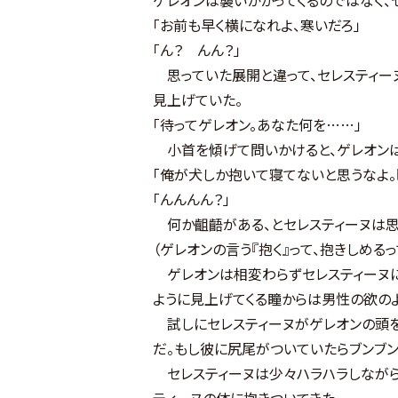
「お前も早く横になれよ、寒いだろ」
「ん？ んん？」
思っていた展開と違って、セレスティー
見上げていた。
「待ってゲレオン。あなた何を……」
小首を傾げて問いかけると、ゲレオンは
「俺が犬しか抱いて寝てないと思うなよ
「んんんん？」
何か齟齬がある、とセレスティーヌは思っ
（ゲレオンの言う『抱く』って、抱きしめる
ゲレオンは相変わらずセレスティーヌに
ように見上げてくる瞳からは男性の欲の
試しにセレスティーヌがゲレオンの頭を
だ。もし彼に尻尾がついていたらブンブン
セレスティーヌは少々ハラハラしながら
ティーヌの体に抱きついてきた。