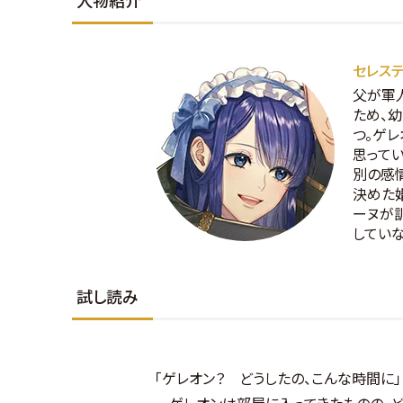
セレス
父が軍
ため、
つ。ゲ
思って
別の感
決めた
ーヌが
していな
試し読み
「ゲレオン？ どうしたの、こんな時間に」
ゲレオンは部屋に入ってきたものの、ど