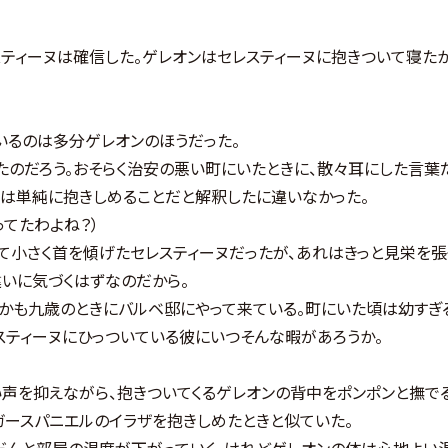
ティーヌは確信した。ゲレオンはセレスティーヌに抱きついて寝たか
いるのは多分ゲレオンのほうだった。
たのだろう。おそらく治安の悪い町にいたときに、散々耳にした言葉
とは単純に抱きしめることだと解釈したに違いなかった。
ってたわよね？）
小さく首を傾げたセレスティーヌだったが、あれはきっと見栄を張
いに気づくはずなのだから。
かも九歳のときにバルベ邸にやって来ている。町にいた頃は幼すぎ
スティーヌにひっついている彼にいつそんな暇があろうか。
声を抑えながら、抱きついてくるゲレオンの背中をポンポンと撫で
ガースパニエルのイラザを抱きしめたときと似ていた。
んと部屋の温度が下がっていく。けれどゲレオンの体は心地よい温