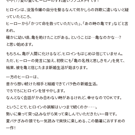
やや（？）愛の重いヒーローのすれ違いラブコメディです！
ヒロインは、没落令嬢の自分を娶るなんて何かしらの詐欺に違いないと疑
っていたところ、
ヒーローから「かつて命を救っていただいた」、「あの時の亀です」などと言
われ、
確かに幼い頃、亀を助けたことがある。ということは…亀なのかな…？
と思い始めます。
もちろん、亀が人間に化けるなど、ヒロインもはじめは信じていません。
ただ、ヒーローの発言に加え、初夜にも「亀の名残と思しきモノ」を見て、
結果、彼を亀と信じたまま新婚生活が始まります。
一方のヒーローは、
昔から想い続けた相手と結婚できてバラ色の新婚生活。
でろでろにヒロインを甘やかします。
なんとなく会話がかみ合わない時があるけれど、幸せなのでＯＫです。
ということで、ヒロインの誤解はいつまで続くのか……。
勢いに乗って突っ込みながら笑って楽しんでいただきたい一冊です。
夏バテぎみの頭でも一気読みで爽快に楽しめる、この酷暑におすすめの
一作！