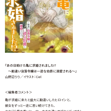
『
あの日助けた亀に求婚されました!?
～勘違い没落令嬢は一途な伯爵に溺愛される～
』
山野辺りり／イラスト：Ciel
＜編集者コメント＞
亀が求婚に来たと盛大に勘違いしたヒロインと、
彼女をずっと一途に思い続けてきた、