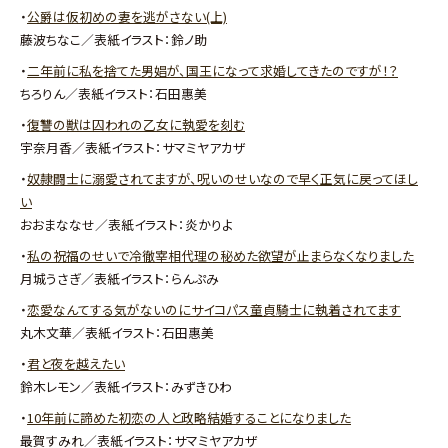
・
公爵は仮初めの妻を逃がさない(上)
藤波ちなこ／表紙イラスト：鈴ノ助
・
二年前に私を捨てた男娼が、国王になって求婚してきたのですが！？
ちろりん／表紙イラスト：石田惠美
・
復讐の獣は囚われの乙女に執愛を刻む
宇奈月香／表紙イラスト：サマミヤアカザ
・
奴隷闘士に溺愛されてますが、呪いのせいなので早く正気に戻ってほし
い
おおまななせ／表紙イラスト：炎かりよ
・
私の祝福のせいで冷徹宰相代理の秘めた欲望が止まらなくなりました
月城うさぎ／表紙イラスト：らんぷみ
・
恋愛なんてする気がないのにサイコパス童貞騎士に執着されてます
丸木文華／表紙イラスト：石田惠美
・
君と夜を越えたい
鈴木レモン／表紙イラスト：みずきひわ
・
10年前に諦めた初恋の人と政略結婚することになりました
最賀すみれ／表紙イラスト：サマミヤアカザ