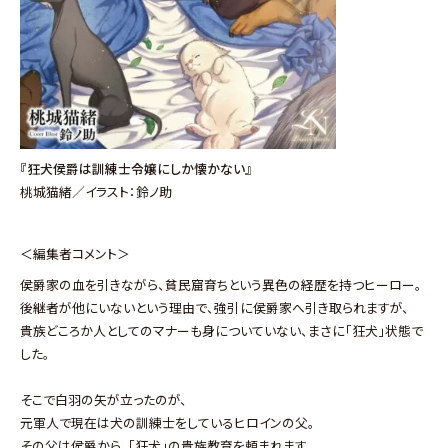
『狂犬侯爵は訓練士令嬢にしか懐かない』
桃城猫緒／イラスト：鈴ノ助
＜編集者コメント＞
侯爵家の血を引きながら、貧民窟育ちという異色の経歴を持つヒーロー。
後継者が他にいないという理由で、強引に侯爵家へ引き取られますが、
貴族どころか人としてのマナーも身についていない、まさに「狂犬」状態で
した。
そこで白羽の矢が立ったのが、
元軍人で現在は犬の訓練士をしているヒロインの父。
その父は侯爵から、「狂犬」の貴族教育を頼まれます。