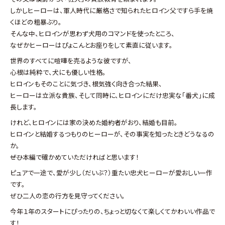
しかしヒーローは、軍人時代に厳格さで知られたヒロイン父ですら手を焼
くほどの粗暴ぶり。
そんな中、ヒロインが思わず犬用のコマンドを使ったところ、
なぜかヒーローはぴょこんとお座りをして素直に従います。
世界のすべてに喧嘩を売るような彼ですが、
心根は純粋で、犬にも優しい性格。
ヒロインもそのことに気づき、根気強く向き合った結果、
ヒーローは立派な貴族、そして同時に、ヒロインにだけ忠実な「番犬」に成
長します。
けれど、ヒロインには家の決めた婚約者がおり、結婚も目前。
ヒロインと結婚するつもりのヒーローが、その事実を知ったときどうなるの
か。
――ぜひ本編で確かめていただければと思います！
ピュアで一途で、愛が少し（だいぶ？）重たい忠犬ヒーローが愛おしい一作
です。
ぜひ二人の恋の行方を見守ってください。
今年１年のスタートにぴったりの、ちょっと切なくて楽しくてかわいい作品で
す！