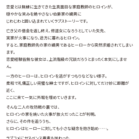
恋愛とは無縁に生きてきた生真面目な家庭教師のヒロインが、
穏やかな笑みを絶やさない伯爵家の嫡男に
じわじわと囲い込まれていくラブストーリーです。
亡き父の借金を返し終え、修道女になろうとしていた矢先、
実家が火事になり、途方に暮れるヒロイン。
すると、家庭教師先の家の嫡男であるヒーローから突然求婚されてしまい
ます。
恋愛経験皆無な彼女は、上流階級の冗談だろうとまったく本気にしませ
ん。
一方のヒーローは、ヒロインを逃がすつもりなどない様子。
柔和で礼儀正しい完璧な紳士ですが、ヒロインに対してだけ妙に距離が
近く、
ここに来て一気に外堀を埋めていきます。
そんな二人の攻防戦の裏では、
ヒロインの家を焼いた火事が放火だったことが判明。
さらに、その件を追ううち、
ヒロインはヒーローに対しても小さな疑念を抱き始め……。
ラブコメにサスペンス要素も加わった、