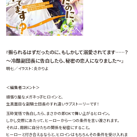
振られるはずだったのに、もしかして溺愛されてます……？
『
～冷酷副団長に告白したら、秘密の恋人になりました～
』
明七／イラスト：炎かりよ
＜編集者コメント＞
頑張り屋なメガネっ子ヒロインと、
生真面目な副騎士団長のすれ違いラブストーリーです！
玉砕覚悟で告白したら、まさかの即OKで舞い上がるヒロイン。
しかし交際にあたって、ヒーローから一つの条件を言い渡されます。
それは、周囲に自分たちの関係を秘密にすること。
ヒーローと付き合えるならと、ヒロインはもちろんその条件を受け入れま