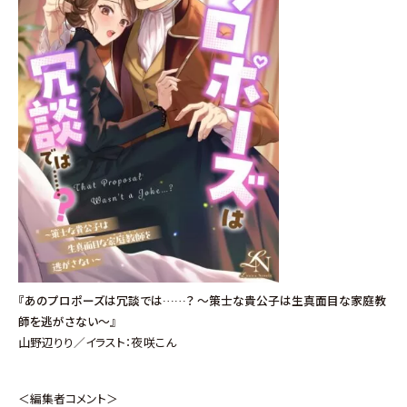
『あのプロポーズは冗談では……？ ～策士な貴公子は生真面目な家庭教
師を逃がさない～』
山野辺りり／イラスト：夜咲こん
＜編集者コメント＞