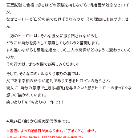
官吏試験に合格できるほどの頭脳を持ちながら、情緒面が残念なヒロイ
ン。
なぜヒーローが自分の前でだけそうなるのか、その理由にも気づきませ
ん。
一方のヒーローは、そんな彼女に振り回されながらも、
どうにか自分を男として意識してもらおうと奮闘します。
すれ違いながらも距離を縮めていく二人の関係がどのように変わっていく
のか、
その行方は、ぜひ本編でお楽しみください！
そして、そんなコミカルなやり取りの裏では、
父である宰相の命令が絶対でありすぎるヒロインの危うさと、
彼女に「自分の意思で生きる場所」を与えたいと願うヒーローのまっすぐな
想いが描かれています。
笑いありドキドキありの一作です！
４月24日（金）から順次配信予定です。
※書店によって配信日が異なります。ご了承くださいませ。
※Renta！での配信は、5月29日（金）頃の予定です。