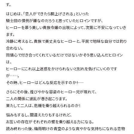
す。
はじめは、「恋人ができたら胴上げされる」といった
騎士団の慣例が嫌なのだろうと思っていたヒロインですが、
ヒーローを慕う美しい貴族令嬢の出現によって、次第に不安になっていき
ます。
冷静に考えると、貴族で美丈夫なヒーローと、平民で地味な自分では釣り
合わない。
同情心で付き合ってくれているだけではないか――そう思い込んだヒロイン
は、
ヒーローにこれ以上迷惑をかけられないと別れを告げにいくのです
が……。
その時、ヒーローはどんな反応を示すのか――！
さらにその後、煌びやかな容姿のヒーロー兄が現れて、
二人の関係に波乱が巻き起こります。
果たして二人は、危機を乗り越えられるのか！
悩みもするし、間違えたりもするけれど、
お互いの存在がそれぞれの壁を乗り越える力になる。
読み終わった後、梅雨明けの青空のような爽やかな気持ちになれる恋物