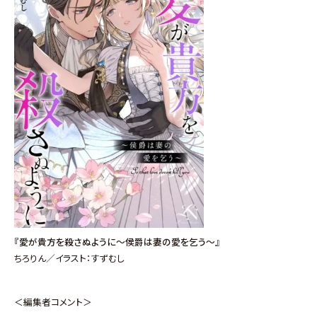
『愛が貴方を殺さぬように～侯爵は妻の愛を乞う～』
ちろりん／イラスト：すずむし
＜編集者コメント＞