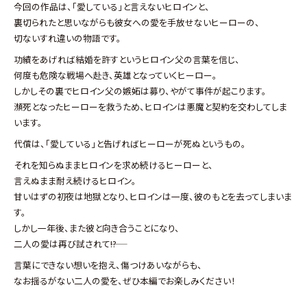
今回の作品は、「愛している」と言えないヒロインと、
裏切られたと思いながらも彼女への愛を手放せないヒーローの、
切ないすれ違いの物語です。
功績をあげれば結婚を許すというヒロイン父の言葉を信じ、
何度も危険な戦場へ赴き、英雄となっていくヒーロー。
しかしその裏でヒロイン父の嫉妬は募り、やがて事件が起こります。
瀕死となったヒーローを救うため、ヒロインは悪魔と契約を交わしてしま
います。
代償は、「愛している」と告げればヒーローが死ぬというもの。
それを知らぬままヒロインを求め続けるヒーローと、
言えぬまま耐え続けるヒロイン。
甘いはずの初夜は地獄となり、ヒロインは一度、彼のもとを去ってしまいま
す。
しかし一年後、また彼と向き合うことになり、
二人の愛は再び試されて――!?
言葉にできない想いを抱え、傷つけあいながらも、
なお揺るがない二人の愛を、ぜひ本編でお楽しみください！