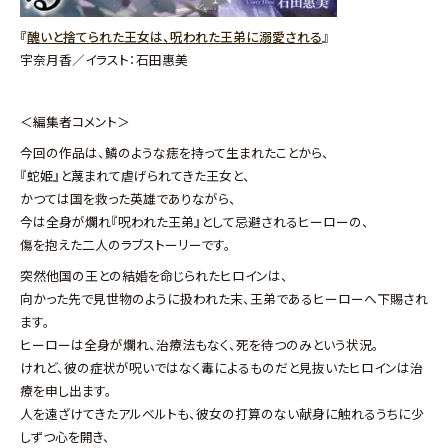
『
醜いと捨てられた王女は、呪われた王弟に溺愛される
』
宇奈月香／イラスト：石田惠美
＜編集者コメント＞
今回の作品は、鱗のような痣を持って生まれたことから、
『蛇姫』と蔑まれて虐げられてきた王女と、
かつては国を救った英雄でありながら、
今は全身が爛れ『呪われた王弟』として忌避されるヒーローの、
傷を抱えた二人のラブストーリーです。
突然他国の王との結婚を命じられたヒロインは、
向かった先で見世物のように扱われた末、王弟であるヒーローへ下賜され
ます。
ヒーローは全身が爛れ、治療法もなく、死を待つのみという状況。
けれど、彼の症状が呪いではなく毒によるものだと見抜いたヒロインは治
療を申し出ます。
人を遠ざけてきたアルベルトも、彼女の打算のない献身に触れるうちに少
しずつ心を開き、