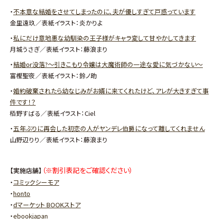
・
不本意な結婚をさせてしまったのに、夫が優しすぎて戸惑っています
金里遠玖／表紙イラスト：炎かりよ
・
私にだけ意地悪な幼馴染の王子様がキャラ変して甘やかしてきます
月城うさぎ／表紙イラスト：藤浪まり
・
結婚or没落?～引きこもり令嬢は大魔術師の一途な愛に気づかない～
富樫聖夜／表紙イラスト：鈴ノ助
・
婚約破棄されたら幼なじみがお婿に来てくれたけど、アレが大きすぎて事
件です！？
栢野すばる／表紙イラスト：Ciel
・
五年ぶりに再会した初恋の人がヤンデレ伯爵になって離してくれません
山野辺りり／表紙イラスト：藤浪まり
（※割引表記をご確認ください）
【実施店舗】
・
コミックシーモア
・
honto
・
dマーケット BOOKストア
・
ebookjapan