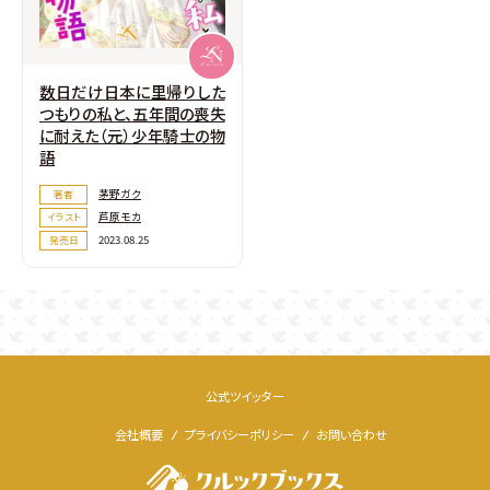
数日だけ日本に里帰りした
つもりの私と、五年間の喪失
に耐えた（元）少年騎士の物
語
茅野ガク
著者
芦原モカ
イラスト
2023.08.25
発売日
公式ツイッター
会社概要
プライバシーポリシー
お問い合わせ