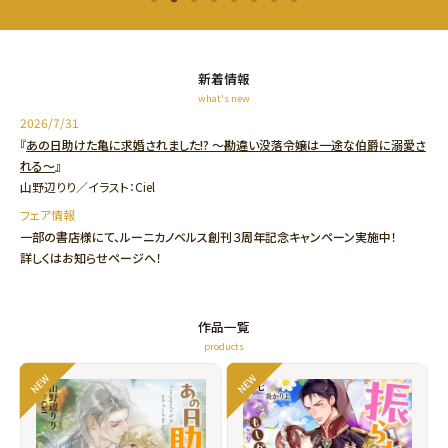
新着情報
what's new
2026/7/31
『
あの日助けた亀に求婚されました!? ～勘違い没落令嬢は一途な伯爵に溺愛さ
れる～
』
山野辺りり／イラスト：Ciel
フェア情報
一部の書店様にて、ルーニカノベルス創刊３周年記念キャンペーン実施中！
詳しくはお知らせページへ！
作品一覧
products
NEW
NEW